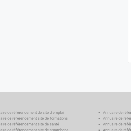
aire de référencement de site d’emploi
Annuaire de réfé
aire de référencement site de formations
Annuaire de réfé
aire de référencement site de santé
Annuaire de réfé
aire de référencement site de smatphone
Annuaire de réfé