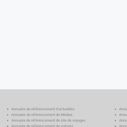
Annuaire de référencement d’actualités
Annu
Annuaire de référencement de Médias
Annu
Annuaire de référencement de site de voyages
Annu
Annuaire de référencement de voitures
Annu